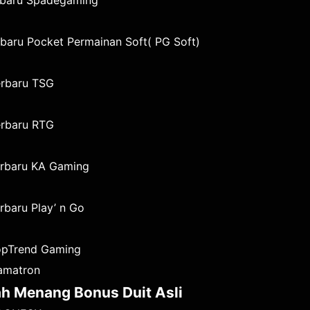
erbaru Spadegaming
rbaru Pocket Permainan Soft( PG Soft)
erbaru TSG
erbaru RTG
Terbaru KA Gaming
erbaru Play’ n Go
TopTrend Gaming
Gamatron
ah Menang Bonus Duit Asli