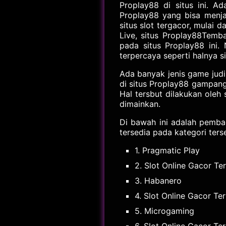
Proplay88 di situs ini. 
Proplay88 yang bisa menja
situs slot tergacor, mulai 
Live, situs Proplay88Temb
pada situs Proplay88 ini.
terpercaya seperti halnya s
Ada banyak jenis game judi 
di situs Proplay88 gampan
Hal tersbut dilakukan oleh
dimainkan.
Di bawah ini adalah pembag
tersedia pada kategori terse
1. Pragmatic Play
2. Slot Online Gacor Te
3. Habanero
4. Slot Online Gacor T
5. Microgaming