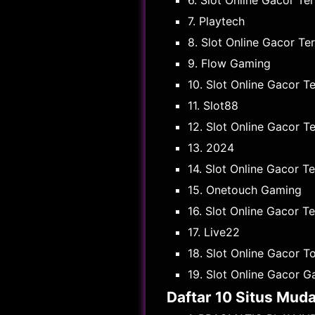
6. Slot Online Gacor T
7. Playtech
8. Slot Online Gacor Te
9. Flow Gaming
10. Slot Online Gacor T
11. Slot88
12. Slot Online Gacor T
13. 2024
14. Slot Online Gacor 
15. Onetouch Gaming
16. Slot Online Gacor T
17. Live22
18. Slot Online Gacor 
19. Slot Online Gacor 
Daftar 10 Situs Mud